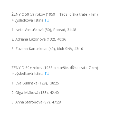
ŽENY C
50-59 rokov
(1959 – 1968,
dĺžka trate
7 km)
-
>
výsledková listina
TU
1. Iveta Vastušková (50), Poprad, 34:48
2. Adriana Lazoňová (132), 40:36
3. Zuzana Kartuskova (49), Klub SNV, 43:10
ŽENY D
60+ rokov
(1958 a staršie,
dĺžka trate
7 km)
-
>
výsledková listina
TU
1. Eva Budinská (129), 38:25
2. Olga Mláková (133), 42:40
3. Anna Staroňová (87), 47:28