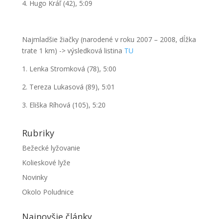
4. Hugo Kráľ (42), 5:09
Najmladšie žiačky
(narodené v roku 2007 – 2008, dĺ
žka
trate
1 km
)
->
výsledková listina
TU
1. Lenka Stromková (78), 5:00
2. Tereza Lukasová (89), 5:01
3. Eliška Ríhová (105), 5:20
Rubriky
Bežecké lyžovanie
Kolieskové lyže
Novinky
Okolo Poludnice
Najnovšie články