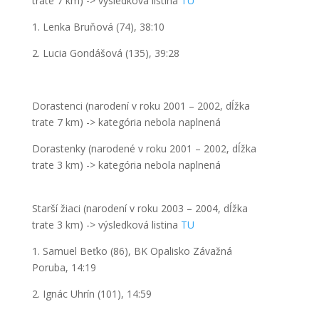
trate 7
km)
->
výsledková listina
TU
1. Lenka Bruňová (74), 38:10
2. Lucia Gondášová (135), 39:28
Dorastenci
(narodení v roku 2001
– 2002,
dĺ
žka
trate 7
km)
->
kategória nebola naplnená
Dorastenky
(narodené v roku 2001
– 2002, dĺžka
trate 3
km)
->
kategória nebola naplnená
Starší žiaci
(narodení v roku 2003 – 2004,
dĺ
žka
trate
3 km
) ->
výsledková listina
TU
1. Samuel Beťko (86), BK Opalisko Závažná
Poruba, 14:19
2. Ignác Uhrín (101), 14:59