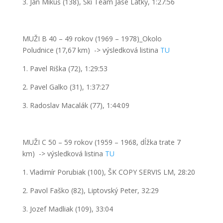
3. Ján Mikuš (138), Ski Team Jase Látky, 1:27:56
MUŽI B 40 – 49 rokov (1969 – 1978)_Okolo
Poludnice (17,67 km)
->
výsledková listina
T
U
1. Pavel Riška (72), 1:29:53
2. Pavel Galko (31), 1:37:27
3. Radoslav Macalák (77), 1:44:09
MUŽI C 50 – 59 rokov (1959 – 1968, dĺžka trate 7
km)
->
výsledková listina
T
U
1. Vladimír Porubiak (100), ŠK COPY SERVIS LM, 28:20
2. Pavol Faško (82), Liptovský Peter, 32:29
3. Jozef Madliak (109), 33:04