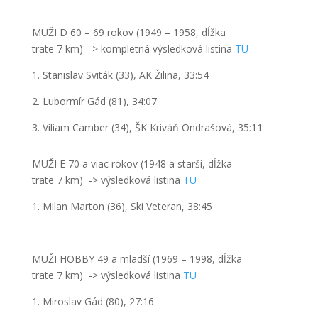
MUŽI D 60 – 69 rokov (1949 – 1958, dĺžka
trate 7 km)
->
kompletná výsledková listina
T
U
1. Stanislav Sviták (33), AK Žilina, 33:54
2. Lubormír Gád (81), 34:07
3. Viliam Camber (34), ŠK Kriváň Ondrašová, 35:11
MUŽI E 70 a viac rokov (1948 a starší, dĺžka
trate 7 km)
->
výsledková listina
T
U
1. Milan Marton (36), Ski Veteran, 38:45
MUŽI HOBBY 49 a mladší (1969 – 1998, dĺžka
trate 7 km)
->
výsledková listina
T
U
1. Miroslav Gád (80), 27:16