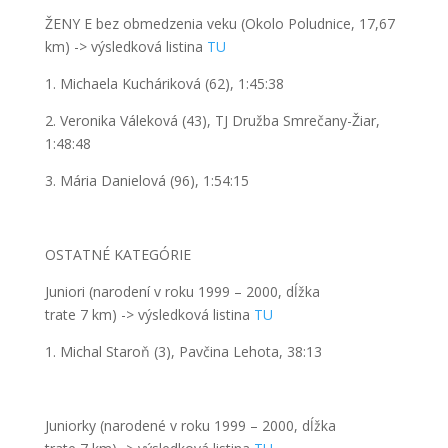
ŽENY E
bez obmedzenia veku
(Okolo Poludnice, 1
7,67
km)
->
výsledková listina
TU
1. Michaela Kucháriková (62), 1:45:38
2. Veronika Váleková (43), TJ Družba Smrečany-Žiar,
1:48:48
3. Mária Danielová (96), 1:54:15
OSTATNÉ KATEGÓRIE
Juniori
(narodení v roku 1999
– 2000,
dĺžka
trate 7
km)
->
výsledková listina
TU
1. Michal Staroň (3), Pavčina Lehota, 38:13
Juniorky
(narodené v roku 1999
– 2000
, dĺžka