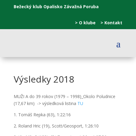
Bežecký klub Opalisko Závažná Poruba
> O klube
> Kontakt
Výsledky 2018
MUŽI A do 39 rokov (1979 – 1998)_Okolo Poludnice
(17,67 km)
->
výsledková listina
T
U
1. Tomáš Repka (63), 1:22:16
2. Roland Hric (19), Scott/Geosport, 1:26:10