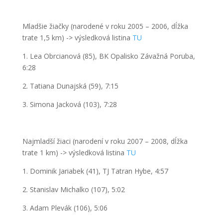
Mladšie žiačky
(narodené v roku 2005 – 2006, dĺžka
trate
1,5 km
) ->
výsledková listina
TU
1. Lea Obrcianová (85), BK Opalisko Závažná Poruba,
6:28
2. Tatiana Dunajská (59), 7:15
3. Simona Jacková (103), 7:28
Najmladší žiaci
(narodení v roku 2007 – 2008, dĺ
žka
trate
1 km
) ->
výsledková listina
TU
1. Dominik Jariabek (41), TJ Tatran Hybe, 4:57
2. Stanislav Michalko (107), 5:02
3. Adam Plevák (106), 5:06