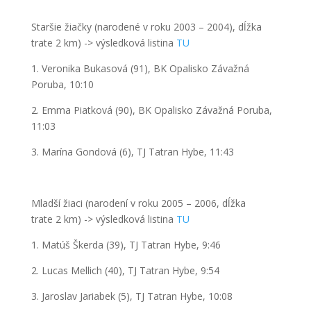
Staršie žiačky
(narodené v roku 2003 – 2004), dĺžka
trate
2 km
) ->
výsledková listina
TU
1. Veronika Bukasová (91), BK Opalisko Závažná
Poruba, 10:10
2. Emma Piatková (90), BK Opalisko Závažná Poruba,
11:03
3. Marína Gondová (6), TJ Tatran Hybe, 11:43
Mladší žiaci
(narodení v roku 2005 – 2006
,
dĺ
žka
trate
2
km
) ->
výsledková listina
TU
1. Matúš Škerda (39), TJ Tatran Hybe, 9:46
2. Lucas Mellich (40), TJ Tatran Hybe, 9:54
3. Jaroslav Jariabek (5), TJ Tatran Hybe, 10:08