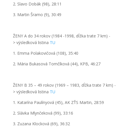
2. Slavo Dobák (98), 28:11
3. Martin Šramo (9), 30:49
ŽENY A
do 34 rokov
(1984 -1998,
dĺžka trate
7 km)
-
>
výsledková listina
TU
1. Emma Polakovičová (108), 35:40
2. Mária Bukasová Tomčíková (44), KPB, 46:27
ŽENY B
35 – 49 rokov
(1969 – 1983,
dĺžka trate
7 km)
-
>
výsledková listina
TU
1. Katarína Paulínyová (45), AK ZŤS Martin, 28:59
2. Slávka Mlynčeková (99), 33:16
3. Zuzana Klocková (69), 36:32